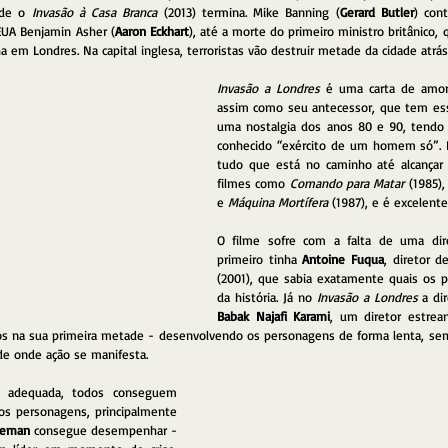
de o 
Invasão à Casa Branca
 (2013) termina. Mike Banning (
Gerard Butler
) con
EUA Benjamin Asher (
Aaron Eckhart
), até a morte do primeiro ministro britânico, q
a em Londres. Na capital inglesa, terroristas vão destruir metade da cidade atrás
Invasão a Londres
 é uma carta de amor 
assim como seu antecessor, que tem ess
uma nostalgia dos anos 80 e 90, tendo 
conhecido “exército de um homem só”. Pr
tudo que está no caminho até alcançar 
filmes como 
Comando para Matar 
(1985),
e 
Máquina Mortífera
 (1987), e é excelente
O filme sofre com a falta de uma dire
primeiro tinha 
Antoine Fuqua
, diretor d
(2001), que sabia exatamente quais os po
da história. Já no 
Invasão a Londres
Babak Najafi Karami
, um diretor estrea
 na sua primeira metade - desenvolvendo os personagens de forma lenta, sem
e onde ação se manifesta. 
adequada, todos conseguem 
os personagens, principalmente 
eeman
 consegue desempenhar - 