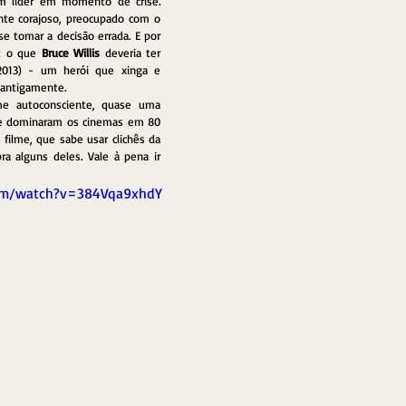
em um espaço pequeno - um líder em momento de crise. 
nte corajoso, preocupado com o 
 tomar a decisão errada. E por 
z o que 
Bruce Willis
 deveria ter 
2013) - um herói que xinga e 
e antigamente.
e autoconsciente, quase uma 
ue dominaram os cinemas em 80 
filme, que sabe usar clichês da 
 alguns deles. Vale à pena ir 
om/watch?v=384Vqa9xhdY