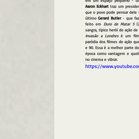
Aaron Eckhart 
traz um preside
que o povo pode pensar dele se
último 
Gerard Butler
 - que fa
feito em 
Duro de Matar 5 
(
sangra, típico herói de ação d
Invasão a Londres
 é um film
paródia dos filmes de ação q
e 90. Essa é a melhor parte do 
época como vantagem e quebra
no cinema e vibrar.
https://www.youtube.c