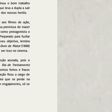
tinua o bom trabalho 
ue leva a dupla a sair 
 dos nossos heróis. 
aos filmes de ação, 
a premissa de trazer 
como protagonista o 
eparado para fuzilar 
seu objetivo, lembra 
 
Duro de Matar
 (1988) 
 ver isso no cinema. 
ção acurada, pois o 
e 
Dia de Treinamento 
ntos fortes e fracos 
 a direção ficou a cargo de 
nte que se perde na 
 engajamento, só se 