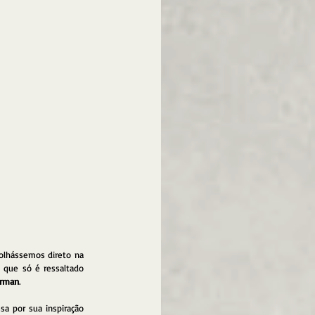
olhássemos direto na 
 que só é ressaltado 
erman
.
a por sua inspiração 