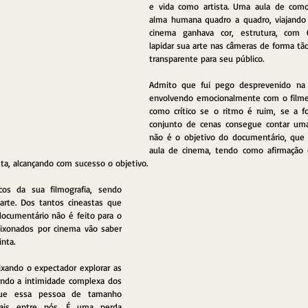
e vida como artista. Uma aula de como
alma humana quadro a quadro, viajando 
cinema ganhava cor, estrutura, com C
lapidar sua arte nas câmeras de forma tã
transparente para seu público.
Admito que fui pego desprevenido na 
envolvendo emocionalmente com o filme,
como crítico se o ritmo é ruim, se a fo
conjunto de cenas consegue contar uma 
não é o objetivo do documentário, que
aula de cinema, tendo como afirmação d
sta, alcançando com sucesso o objetivo.
os da sua filmografia, sendo 
 arte. Dos tantos cineastas que 
 documentário não é feito para o 
ixonados por cinema vão saber 
inta.
xando o expectador explorar as 
ndo a intimidade complexa dos 
que essa pessoa de tamanho 
ais entre nós. É uma perda 