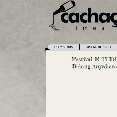
QUEM SOMOS
MAKING OF / STILL
Festival É TUD
Belong Anywhere