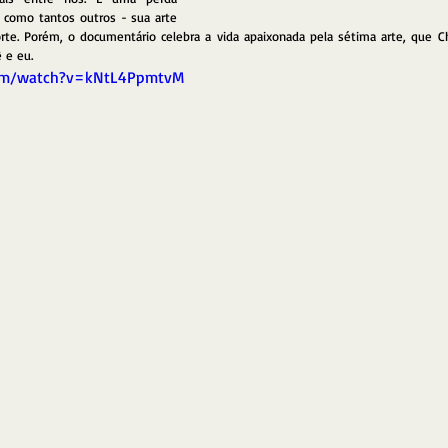
 - como tantos outros - sua arte 
te. Porém, o documentário celebra a vida apaixonada pela sétima arte, que Ch
 e eu.
com/watch?v=kNtL4PpmtvM