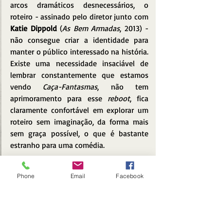
arcos dramáticos desnecessários, o 
roteiro - assinado pelo diretor junto com 
Katie Dippold
 (
As Bem Armadas
, 2013) - 
não consegue criar a identidade para 
manter o público interessado na história. 
Existe uma necessidade insaciável de 
lembrar constantemente que estamos 
vendo 
Caça-Fantasmas
, não tem 
aprimoramento para esse 
reboot
, fica 
claramente confortável em explorar um 
roteiro sem imaginação, da forma mais 
sem graça possível, o que é bastante 
estranho para uma comédia.
Há apenas um momento interessante 
Phone
Email
Facebook
graças ao 3D, que faz a diferença em 
determinada cena que solta gosma pela 
tela. É a primeira vez que vejo o 3D 
funcionar, mas logo cansa e as falhas do 