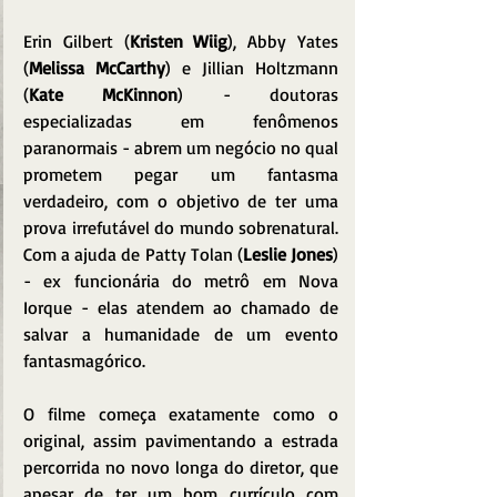
Erin Gilbert (
Kristen Wiig
), Abby Yates 
(
Melissa McCarthy
) e Jillian Holtzmann 
(
Kate McKinnon
) - doutoras 
especializadas em fenômenos 
paranormais - abrem um negócio no qual 
prometem pegar um fantasma 
verdadeiro, com o objetivo de ter uma 
prova irrefutável do mundo sobrenatural. 
Com a ajuda de Patty Tolan (
Leslie Jones
) 
- ex funcionária do metrô em Nova 
Iorque - elas atendem ao chamado de 
salvar a humanidade de um evento 
fantasmagórico.
O filme começa exatamente como o 
original, assim pavimentando a estrada 
percorrida no novo longa do diretor, que 
apesar de ter um bom currículo com 