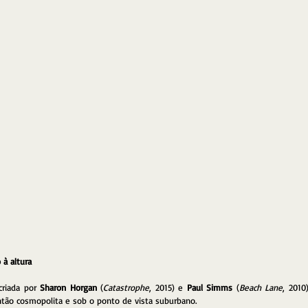
à altura
criada por 
Sharon Horgan
 (
Catastrophe
, 2015) e 
Paul Simms
 (
Beach Lane
, 2010
ntão cosmopolita e sob o ponto de vista suburbano.