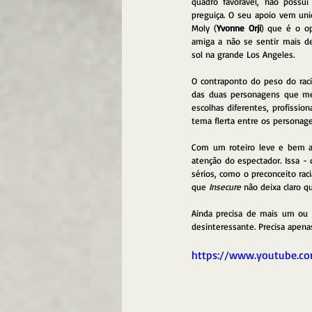
quadro favorável, não possui
preguiça. O seu apoio vem un
Moly (
Yvonne Orji
) que é o o
amiga a não se sentir mais d
sol na grande Los Angeles.
O contraponto do peso do raci
das duas personagens que mes
escolhas diferentes, profissiona
tema flerta entre os personage
Com um roteiro leve e bem am
atenção do espectador. Issa - 
sérios, como o preconceito rac
que
 Insecure
 não deixa claro q
Ainda precisa de mais um ou 
desinteressante. Precisa apena
https://www.youtube.c