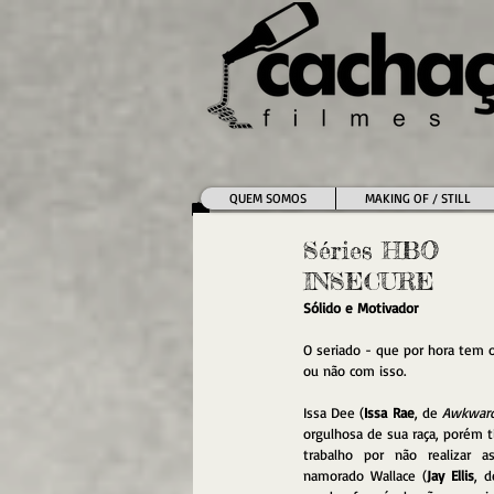
QUEM SOMOS
MAKING OF / STILL
Séries HBO
INSECURE
Sólido e Motivador
O seriado - que por hora tem o
ou não com isso.
Issa Dee (
Issa Rae
, de 
Awkward 
orgulhosa de sua raça, porém tí
trabalho por não realizar a
namorado Wallace (
Jay Ellis
, d