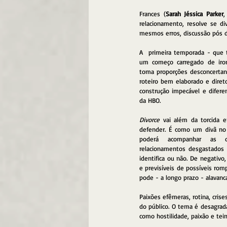
Frances (
Sarah Jéssica Parker
,
relacionamento, resolve se di
mesmos erros, discussão pós 
A  primeira temporada - que 
um começo carregado de iro
toma proporções desconcertant
roteiro bem elaborado e diret
construção impecável e difere
da HBO.
Divorce
 vai além da torcida e
defender. É como um divã no 
poderá acompanhar as d
relacionamentos desgastado
identifica ou não. De negativo,
e previsíveis de possíveis ro
pode - a longo prazo - alavanca
Paixões efêmeras, rotina, crise
do público. O tema é desagra
como hostilidade, paixão e te