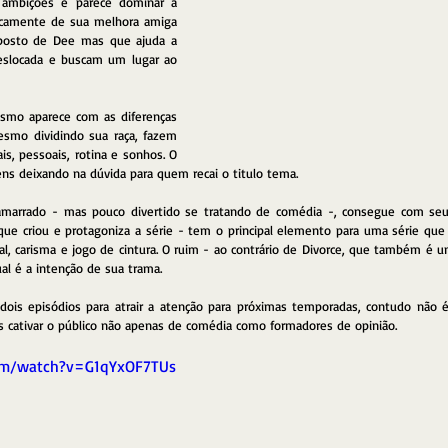
 ambições e parece dominar a 
icamente de sua melhora amiga 
posto de Dee mas que ajuda a 
eslocada e buscam um lugar ao 
smo aparece com as diferenças 
mo dividindo sua raça, fazem 
is, pessoais, rotina e sonhos. O 
ns deixando na dúvida para quem recai o titulo tema.
arrado - mas pouco divertido se tratando de comédia -, consegue com seus
que criou e protagoniza a série - tem o principal elemento para uma série que 
ial, carisma e jogo de cintura. O ruim - ao contrário de Divorce, que também é 
ual é a intenção de sua trama.
dois episódios para atrair a atenção para próximas temporadas, contudo não 
s cativar o público não apenas de comédia como formadores de opinião.
om/watch?v=G1qYxOF7TUs