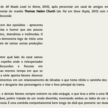
 de 
All Roads Lead to Rome
, 2010), após presenciar um casal de amigos e
vorciar do marido 
Thomas Haden Church
 (de 
Pai em Dose Dupla
, 2015) com r
discussão
tem dez episódios - apresenta 
nias e humor que aos poucos 
es, dramáticas e incômodas. O 
o demonstra logo de início uma 
nte de tantas outras produções 
ntre qual lado do casal vamos 
espelho onde o telespectador 
iscussões e fissuras em 
s ao mesmo tempo em que se 
 a série aponta fatores diversos 
mpimentos em um relacionamento de décadas o que torna nítido o caminho dos 
r o desgaste dos personagens e tirar o foco principal da trama.
s e demais fatores sempre existem na vida conjugal, o que leva a série a uma fáci
dável, porém tratado de um modo divertido, mostrando ambos os lados de um de
imosia. É uma comédia comportamental bem longe do divã que promete ser durad