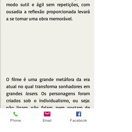
modo sutil e ágil sem repetições, com 
ousadia a reflexão proporcionada levará 
a se tornar uma obra memorável.
O filme é uma grande metáfora da era 
atual no qual transforma sonhadores em 
grandes 
losers
. Os personagens foram 
criados sob o individualismo, ou seja: 
não ligam, não falam, nem gostam de 
ouvir o outro, tampouco estar em 
Phone
Email
Facebook
público. Há falta de limites, regras, 
respeitos, em contrapartida sobram 