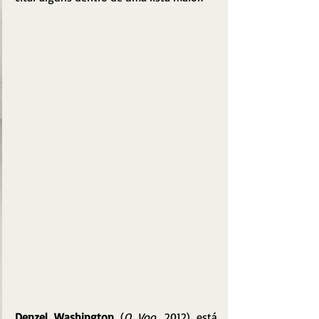
Denzel Washington
 (
O Voo
, 2012) está 