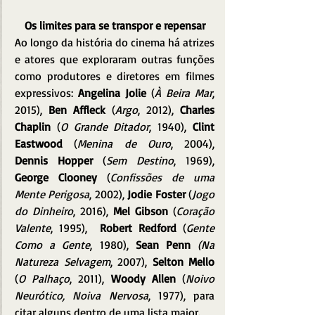
Os limites para se transpor e repensar
Ao longo da história do cinema há atrizes 
e atores que exploraram outras funções 
como produtores e diretores em filmes 
expressivos: 
Angelina Jolie 
(
À Beira Mar
, 
2015), 
Ben Affleck
 (
Argo
, 2012), 
Charles 
Chaplin
 (
O Grande Ditador
, 1940), 
Clint 
Eastwood
 (
Menina de Ouro
, 2004), 
Dennis Hopper
 (
Sem Destino
, 1969), 
George Clooney
 (
Confissões de uma 
Mente Perigosa
, 2002), 
Jodie Foster
 (
Jogo 
do Dinheiro
, 2016), 
Mel Gibson
 (
Coração 
Valente
, 1995),  
Robert Redford
 (
Gente 
Como a Gente
, 1980), 
Sean Penn
(Na 
Natureza Selvagem
, 2007), 
Selton Mello
(
O Palhaço
, 2011), 
Woody Allen
 (
Noivo 
Neurótico, Noiva Nervosa
, 1977), para 
citar alguns dentro de uma lista maior.