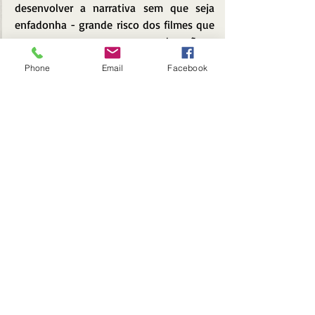
desenvolver a narrativa sem que seja 
enfadonha - grande risco dos filmes que 
se passam em apenas uma locação e 
adaptações de peças teatrais possam 
Phone
Email
Facebook
sofrer - como 
Deus da Carnificina
 (
Roman 
Polanski
, 2011). Segue o classicismo em 
seus planos, composições e 
enquadramentos - o que não é negativo, 
pelo contrário - a fotografia trabalha em 
união ao texto cheio de diálogos com o 
intuito de sua característica teatral, 
valorizar cada atuação, expressão e 
nuance das personagens. Denzel está em 
uma de suas melhores atuações, e Viola 
traz toda a carga de complexidade que 
sua personagem possui dentro desse 
contexto.