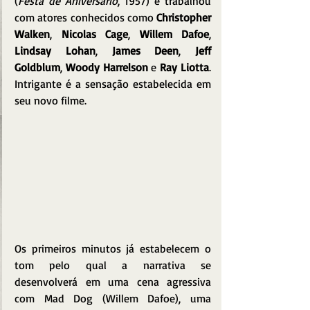
(
Festa de Aniversário
, 1957) e trabalhou 
com atores conhecidos como 
Christopher 
Walken
, 
Nicolas Cage
, 
Willem Dafoe
, 
Lindsay Lohan
, 
James Deen
, 
Jeff 
Goldblum
, 
Woody Harrelson
 e 
Ray Liotta
. 
Intrigante é a sensação estabelecida em 
seu novo filme.
Os primeiros minutos já estabelecem o 
tom pelo qual a narrativa se 
desenvolverá em uma cena agressiva 
com Mad Dog (Willem Dafoe), uma 