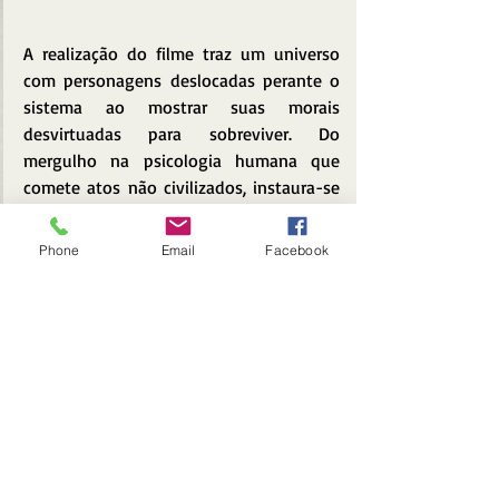
A realização do filme traz um universo 
com personagens deslocadas perante o 
sistema ao mostrar suas morais 
desvirtuadas para sobreviver. Do 
mergulho na psicologia humana que 
comete atos não civilizados, instaura-se 
a reflexão enquanto público. O tema 
provocativo traz seus pontos 
Phone
Email
Facebook
interessantes em uma balança com 
outras questões não tão virtuosas. A 
fotografia e montagem estabelecem 
momentos marcantes e inventividade de 
uma direção arriscada, em outros 
momentos nada além do óbvio ou de 
uma solução estética tensa. Há 
momentos de violência que poderiam ser 
cômicos como 
Quentin Tarantino
 (
Os 