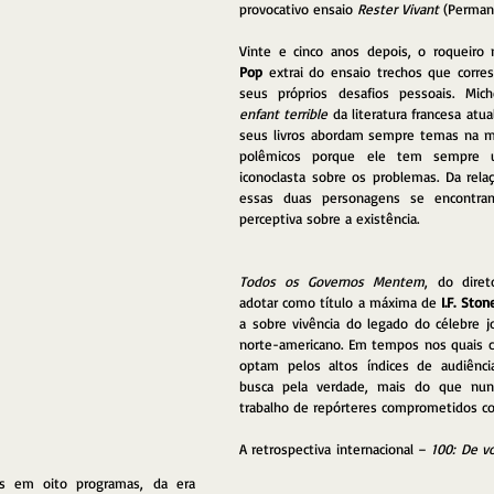
provocativo ensaio 
Rester Vivant
 (Permane
Vinte e cinco anos depois, o roqueiro 
Pop
 extrai do ensaio trechos que corre
enfant terrible
 da literatura francesa atu
seus livros abordam sempre temas na m
polêmicos porque ele tem sempre u
iconoclasta sobre os problemas. Da relaç
essas duas personagens se encontra
perceptiva sobre a existência.
Todos os Governos Mentem
, do diret
adotar como título a máxima de 
I.F. Ston
a sobre vivência do legado do célebre jor
norte-americano. Em tempos nos quais co
optam pelos altos índices de audiênc
busca pela verdade, mais do que nun
trabalho de repórteres comprometidos co
A retrospectiva internacional – 
100: De v
os em oito programas, da era 