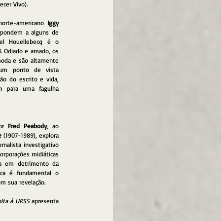
cer Vivo). 
norte-americano 
Iggy 
spondem a alguns de 
seus próprios desafios pessoais. Michel Houellebecq é o 
al. Odiado e amado, os 
oda e são altamente 
m ponto de vista 
ão do escrito e vida, 
m para uma fagulha 
or 
Fred Peabody
, ao 
e
 (1907-1989), explora 
nalista investigativo 
rporações midiáticas 
ia em detrimento da 
ca é fundamental o 
m sua revelação.
olta à URSS
 apresenta 