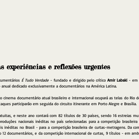
s experiências e reflexões urgentes
cumentários 
É Tudo Verdade
 - fundado e dirigido pelo crítico 
Amir Labaki
 - em 
o anual dedicado exclusivamente a documentários na América Latina.
o cinema documentário atual brasileiro e internacional ocupará as telas do Rio de
ques participarão em seguida do circuito itinerante em Porto Alegre e Brasília.
tuitas, e neste ano contará com 82 títulos de 30 países, sendo 16 estreias mund
oduções nacionais inéditas no país selecionadas para a competição brasileir
 inéditas no Brasil - para a competição brasileira de curtas-metragens. Da comp
o 12 documentários, e da competição internacional de curtas, 9 títulos - em amb