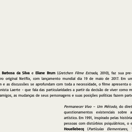
a Barbosa da Silva
 e 
Eliane Brum
 (
Gretchen Filme Estrada
, 2010), faz sua pre
eiro original Netflix, com lançamento mundial dia 19 de maio de 2017. Em 
e as discussões se aprofundam com toda a necessidade, o filme apresenta o pe
unista Laerte - que fala das particularidades a partir da decisão de viver como 
e amigos, as mudanças de seus personagens e suas posições políticas fazem part
Permanecer Vivo – Um Método
, do dire
questionamentos existenciais sobre a
artístico. Em 1991, inspirado pelas histór
pessoas com distúrbios psiquiátricos, o e
Houellebecq
 (
Partículas Elementares
, 