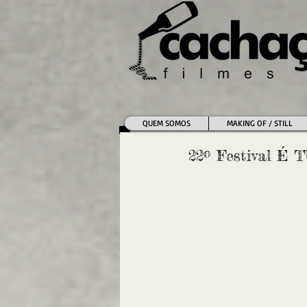
QUEM SOMOS
MAKING OF / STILL
22º Festival 