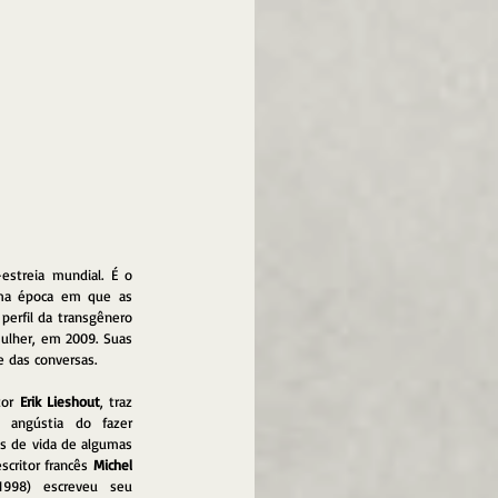
-estreia mundial. É o 
uma época em que as 
rfil da transgênero 
mulher, em 2009. Suas 
e das conversas.
tor 
Erik Lieshout
, traz 
 angústia do fazer 
ias de vida de algumas 
scritor francês 
Michel 
1998) escreveu seu 