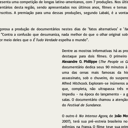
presenta uma competição de longas latino-americanos, com 7 produções. Nos últi
entários desta região, sendo apresentados nos últimos anos, filmes e temas 
nscritos. A premiação para uma dessas produções, segundo Labaki, é a von
orosa a produção de documentários nestes dias de 'fatos alternativos' e '
f
l. “Contra a confusão que desumaniza, nada melhor do que o olhar original sob
or meio deles que o 
É Tudo Verdade 
espelha o mundo”.
Dentre as mostras informativas há as pro
destaque para dois filmes. O primeir
Alexandre O. Phillippe
 (
The People vs G
documentário dedica seus 90 minutos à 
uma das cenas mais famosas da hist
assassinato, sob o chuveiro, do suspen
Alfred Hitchcock. Exploram-se inúmeros a
que, completa, não ultrapassa três 
impediu - na época do lançamento - a gri
salas. O documentário chamou a atenção
do 
Festival de Sundance
.
O outro é 
No Intenso Agora
, de 
João Mor
2007), terá sua pré-estreia brasileira no
prêmios na França. O filme teve sua prim