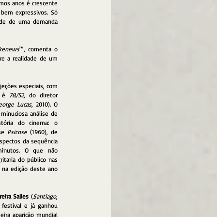
mos anos é crescente 
bem expressivos. Só 
tade de uma demanda 
akenews
'”, comenta o 
re a realidade de um 
jeções especiais, com 
o é 
78/52
, do diretor 
eorge Lucas
, 2010). O 
minuciosa análise de 
ória do cinema: o 
se 
Psicose
 (1960), de 
spectos da sequência 
minutos. O que não 
taria do público nas 
 na edição deste ano 
eira Salles
 (
Santiago
, 
 festival e já ganhou 
eira aparição mundial 