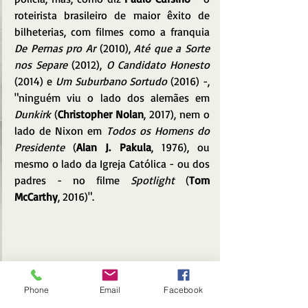
roteirista brasileiro de maior êxito de 
bilheterias, com filmes como a franquia 
De Pernas pro Ar 
(2010), 
Até que a Sorte 
nos Separe 
(2012), 
O Candidato Honesto
(2014) e 
Um Suburbano Sortudo
 (2016) -, 
"ninguém viu o lado dos alemães em 
Dunkirk 
(
Christopher Nolan
, 2017), nem o 
lado de Nixon em 
Todos os Homens do 
Presidente 
(
Alan J. Pakula
, 1976), ou 
mesmo o lado da Igreja Católica - ou dos 
padres - no filme 
Spotlight 
(
Tom 
McCarthy
, 2016)".
Phone
Email
Facebook