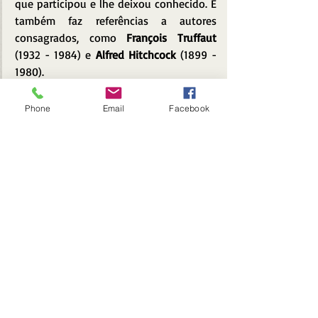
que participou e lhe deixou conhecido. E 
também faz referências a autores 
consagrados, como 
François Truffaut
(1932 - 1984) e 
Alfred Hitchcock
 (1899 - 
1980).
Phone
Email
Facebook
Frases capitulares são utilizadas como 
recurso narrativo, avançando com leveza 
a história tão recheada de comparações, 
onde o escrever - em uma cena onde ele 
se debruça no computador - vira um 
grande concerto de piano.
Com a música 
Lança Perfume 
- de Rita 