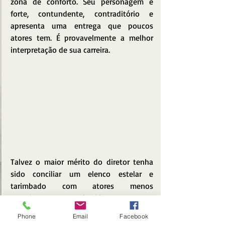
zona de conforto. Seu personagem é 
forte, contundente, contraditório e 
apresenta uma entrega que poucos 
atores tem. É provavelmente a melhor 
interpretação de sua carreira.
Talvez o maior mérito do diretor tenha 
sido conciliar um elenco estelar e 
tarimbado com atores menos 
experientes e conhecidos, como as 
transexuais 
Carol Marra
 (
A Glória e a 
Phone
Email
Facebook
Graça
, 2017) e a estreante 
Valentina 