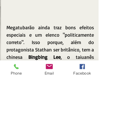
Megatubarão ainda traz bons efeitos 
especiais e um elenco "politicamente 
correto". Isso porque, além do 
protagonista Stathan ser britânico, tem a 
chinesa 
Bingbing Lee
, o taiuanês 
Winston Chao
, o neozelandês 
Cliff Curtis
, 
os australianos 
Robert Taylor
 e 
Ruby 
Phone
Email
Facebook
Rose
 e os americanos 
Rainn Wilson 
e 
Page Kennedy
, este último representante 
da raça negra entre o elenco. Só faltou 
mesmo uma trans pra que o filme 
seguisse completamente a cartilha 
politicamente correta.
O elenco se esforça para entregar o 