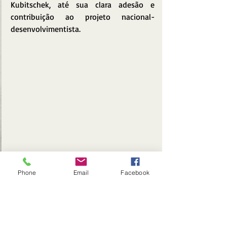
Kubitschek, até sua clara adesão e 
contribuição ao projeto nacional-
desenvolvimentista.
Phone
Email
Facebook
A complexidade do pensamento de Helio 
Jaguaribe não é abrandada pelo 
documentário. É uma profusão de 