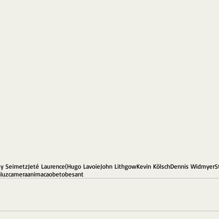
y Seimetz
Jeté Laurence
(Hugo Lavoie
John Lithgow
Kevin Kölsch
Dennis Widmyer
S
a
luzcameraanimacao
betobesant