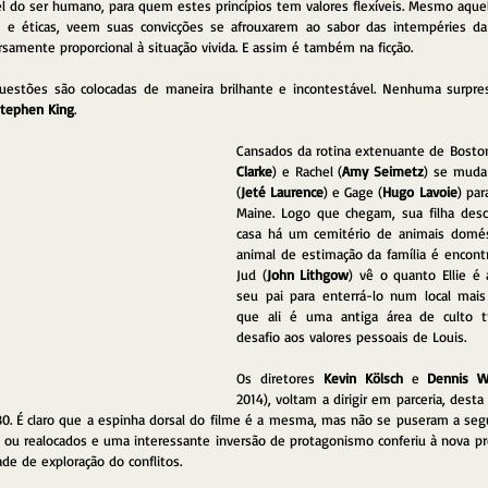
vel do ser humano, para quem estes princípios tem valores flexíveis. Mesmo aqu
s e éticas, veem suas convicções se afrouxarem ao sabor das intempéries da
ersamente proporcional à situação vivida. E assim é também na ficção.
uestões são colocadas de maneira brilhante e incontestável. Nenhuma surpres
tephen King
.
Cansados da rotina extenuante de Boston,
Clarke
) e Rachel (
Amy Seimetz
) se muda 
(
Jeté Laurence
) e Gage (
Hugo Lavoie
) par
Maine. Logo que chegam, sua filha desc
casa há um cemitério de animais domést
animal de estimação da família é encontr
Jud (
John Lithgow
) vê o quanto Ellie é 
seu pai para enterrá-lo num local mais
que ali é uma antiga área de culto tri
desafio aos valores pessoais de Louis.
Os diretores 
Kevin Kölsch
 e 
Dennis W
2014), voltam a dirigir em parceria, desta
80. É claro que a espinha dorsal do filme é a mesma, mas não se puseram a segui
ou realocados e uma interessante inversão de protagonismo conferiu à nova pr
ade de exploração do conflitos.