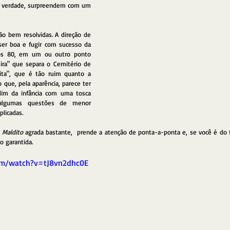
 verdade, surpreendem com um 
o bem resolvidas. A direção de 
ser boa e fugir com sucesso da 
anos 80, em um ou outro ponto 
ira" que separa o Cemitério de 
ita", que é tão ruim quanto a 
 que, pela aparência, parece ter 
rdim da infância com uma tosca 
algumas questões de menor 
licadas.
 Maldito
 agrada bastante,  prende a atenção de ponta-a-ponta e, se você é do t
o garantida.
om/watch?v=tJ8vn2dhc0E