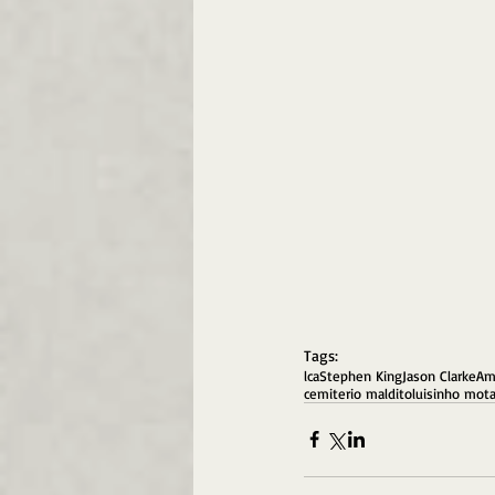
Tags:
lca
Stephen King
Jason Clarke
Am
cemiterio maldito
luisinho mot