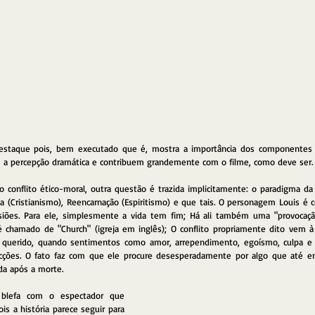
aque pois, bem executado que é, mostra a importância dos componentes sôn
m a percepção dramática e contribuem grandemente com o filme, como deve ser.
 conflito ético-moral, outra questão é trazida implicitamente: o paradigma da 
a (Cristianismo), Reencarnação (Espiritismo) e que tais. O personagem Louis é c
asiões. Para ele, simplesmente a vida tem fim; Há ali também uma "provocação
chamado de "Church" (igreja em inglês); O conflito propriamente dito vem à 
querido, quando sentimentos como amor, arrependimento, egoísmo, culpa e 
ções. O fato faz com que ele procure desesperadamente por algo que até ent
da após a morte.
 blefa com o espectador que 
is a história parece seguir para 