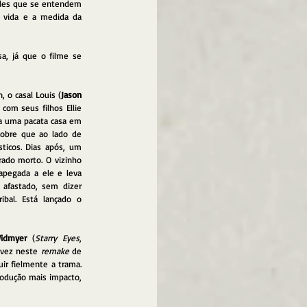
eles que se entendem 
 vida e a medida da 
a, já que o filme se 
 o casal Louis (
Jason 
com seus filhos Ellie 
a uma pacata casa em 
obre que ao lado de 
icos. Dias após, um 
ado morto. O vizinho 
apegada a ele e leva 
 afastado, sem dizer 
bal. Está lançado o 
idmyer
 (
Starry Eyes
, 
 vez neste 
remake
 de 
r fielmente a trama. 
odução mais impacto, 