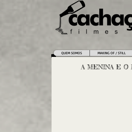
QUEM SOMOS
MAKING OF / STILL
A MENINA E O L