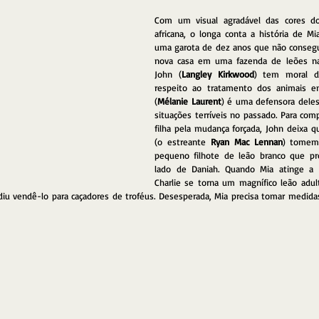
Com um visual agradável das cores do
africana, o longa conta a história de Mi
uma garota de dez anos que não consegu
nova casa em uma fazenda de leões na Á
John (
Langley Kirkwood
) tem moral d
respeito ao tratamento dos animais e
(
Mélanie Laurent
) é uma defensora deles,
situações terríveis no passado. Para com
filha pela mudança forçada, John deixa q
(o estreante 
Ryan Mac Lennan
) tomem 
pequeno filhote de leão branco que pro
lado de Daniah. Quando Mia atinge a 
Charlie se torna um magnífico leão adul
diu vendê-lo para caçadores de troféus. Desesperada, Mia precisa tomar medidas 