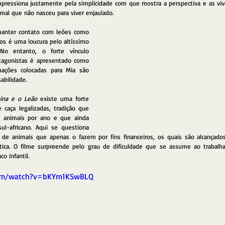
mpressiona justamente pela simplicidade com que mostra a perspectiva e as vi
mal que não nasceu para viver enjaulado.
manter contato com leões como 
s é uma loucura pelo altíssimo 
No entanto, o forte vínculo 
tagonistas é apresentado como 
uações colocadas para Mia são 
abilidade. 
ina e o Leão
 existe uma forte 
 caça legalizadas, tradição que 
 animais por ano e que ainda 
ul-africano. Aqui se questiona 
 de animais que apenas o fazem por fins financeiros, os quais são alcançados
stica. O filme surpreende pelo grau de dificuldade que se assume ao trabalha
o infantil.
com/watch?v=bKYm1KSwBLQ