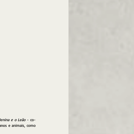
enina e o Leão
 - co-
produção entre Inglaterra, França e África do Sul - segue a velha fórmula da amizade incondicional entre humanos e animais, como 