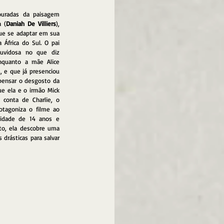
uradas da paisagem 
a (
Daniah De Villiers
), 
e se adaptar em sua 
frica do Sul. O pai 
uvidosa no que diz 
nquanto a mãe Alice 
 e que já presenciou 
pensar o desgosto da 
ue ela e o irmão Mick 
conta de Charlie, o 
tagoniza o filme ao 
idade de 14 anos e 
to, ela descobre uma 
drásticas para salvar 