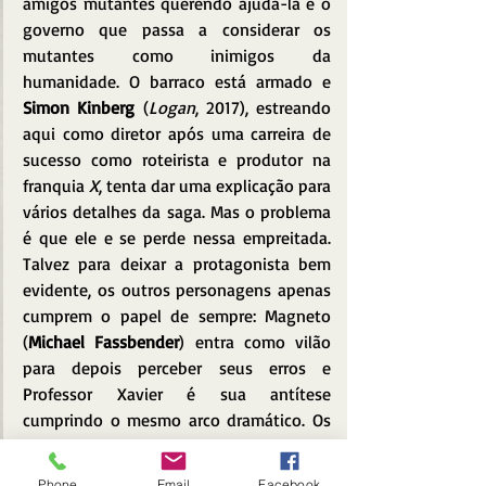
amigos mutantes querendo ajudá-la e o 
governo que passa a considerar os 
mutantes como inimigos da 
humanidade. O barraco está armado e 
Simon Kinberg
 (
Logan
, 2017), estreando 
aqui como diretor após uma carreira de 
sucesso como roteirista e produtor na 
franquia 
X
, tenta dar uma explicação para 
vários detalhes da saga. Mas o problema 
é que ele e se perde nessa empreitada. 
Talvez para deixar a protagonista bem 
evidente, os outros personagens apenas 
cumprem o papel de sempre: Magneto 
(
Michael Fassbender
) entra como vilão 
para depois perceber seus erros e 
Professor Xavier é sua antítese 
cumprindo o mesmo arco dramático. Os 
outros mutantes seguem a mesma linha 
com uma exceção de Raven que se 
Phone
Email
Facebook