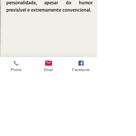
personalidade, apesar do humor 
previsível e extremamente convencional.
Phone
Email
Facebook
O trabalho de direção de arte, sobretudo 
em termos de cenografia, realizado por 
Rafael Targat
 (
Chacrinha - O Velho 
Guerreiro
, 2018), também merece 
destaque, pois consegue dar muita 
personalidade ao universo do filme, 
ainda que para isso precise, digamos 
assim, "gourmetizar" um pouco o 