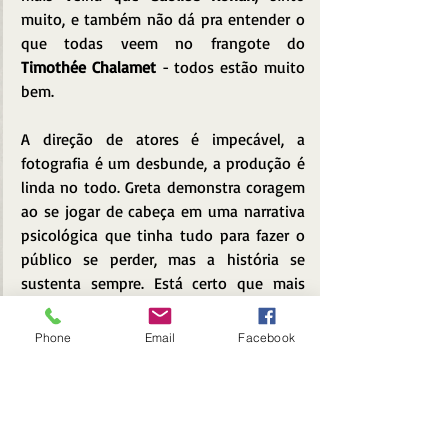
muito, e também não dá pra entender o 
que todas veem no frangote do 
Timothée Chalamet
 - todos estão muito 
bem. 
A direção de atores é impecável, a 
fotografia é um desbunde, a produção é 
linda no todo. Greta demonstra coragem 
ao se jogar de cabeça em uma narrativa 
psicológica que tinha tudo para fazer o 
público se perder, mas a história se 
sustenta sempre. Está certo que mais 
pelo tutano do material original do que 
pelos acertos do roteiro, porém, se não 
Phone
Email
Facebook
dá pra dizer que a diretora acerta o 
tempo todo, ela erra pouquíssimo. Seu 
olho de cena me lembrou os melhores 
momentos de 
Stephen Frears
, sem 