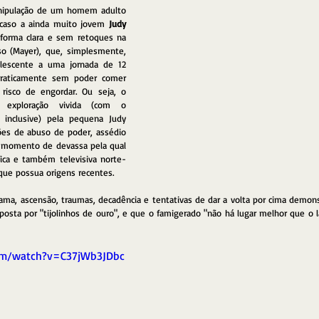
ipulação de um homem adulto 
 caso a ainda muito jovem 
Judy 
forma clara e sem retoques na 
o (Mayer), que, simplesmente, 
olescente a uma jornada de 12 
praticamente sem poder comer 
risco de engordar. Ou seja, o 
exploração vivida (com o 
inclusive) pela pequena Judy 
es de abuso de poder, assédio 
 momento de devassa pela qual 
fica e também televisiva norte-
ue possua origens recentes.
 fama, ascensão, traumas, decadência e tentativas de dar a volta por cima demo
posta por "tijolinhos de ouro", e que o famigerado "não há lugar melhor que o 
om/watch?v=C37jWb3JDbc