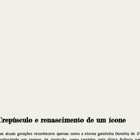
Crepúsculo e renascimento de um ícone
l as atuais gerações reconhecem apenas como a eterna garotinha Dorothy de 
O
andiosidade em termos de produção, como também pela ótima fluência narra