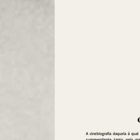
A cinebiografia daquela à qua
surpreendente tanto pela gr