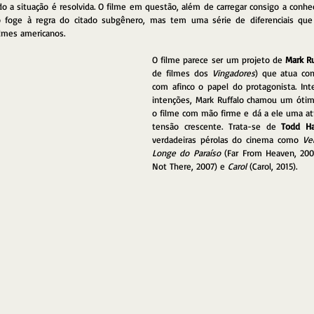
o a situação é resolvida. O filme em questão, além de carregar consigo a conhec
o foge à regra do citado subgênero, mas tem uma série de diferenciais que
ilmes americanos.
O filme parece ser um projeto de 
Mark Ru
de filmes dos 
Vingadores
) que atua com
com afinco o papel do protagonista. In
intenções, Mark Ruffalo chamou um ótim
o filme com mão firme e dá a ele uma a
tensão crescente. Trata-se de 
Todd H
verdadeiras pérolas do cinema como 
Ve
Longe do Paraíso
 (Far From Heaven, 200
Not There, 2007) e 
Carol
 (Carol, 2015).