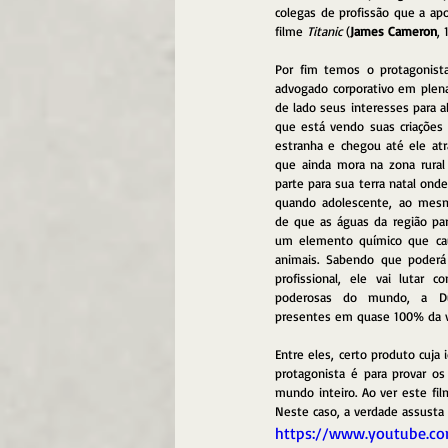
colegas de profissão que a ap
filme 
Titanic
 (
James Cameron
,
Por fim temos o protagonista 
advogado corporativo em plena 
de lado seus interesses para a
que está vendo suas criações
estranha e chegou até ele atr
que ainda mora na zona rural
parte para sua terra natal onde
quando adolescente, ao mesmo
de que as águas da região par
um elemento químico que caus
animais. Sabendo que poderá
profissional, ele vai lutar 
poderosas do mundo, a DuP
presentes em quase 100% da vi
Entre eles, certo produto cuja 
protagonista é para provar o
mundo inteiro. Ao ver este fil
Neste caso, a verdade assusta 
https://www.youtube.c