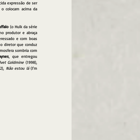
ida expressão de ser 
 o colocam acima da 
ffalo
 (o Hulk da série 
o produtor e abraça 
teressado e com boas 
o diretor que conduz 
tmosfera sombria com 
aynes
, que entregou 
lvet Goldmine
 (1998), 
2), 
Não estou lá
 (I’m 