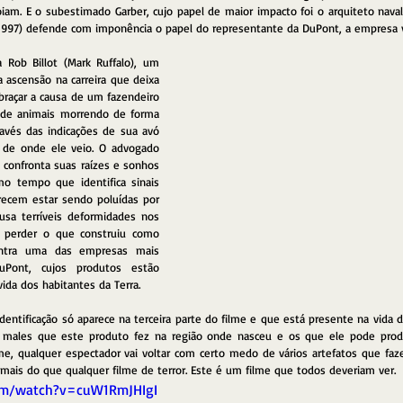
oiam. E o subestimado Garber, cujo papel de maior impacto foi o arquiteto nav
 1997) defende com imponência o papel do representante da DuPont, a empresa vi
Rob Billot (Mark Ruffalo), um 
ascensão na carreira que deixa 
braçar a causa de um fazendeiro 
 de animais morrendo de forma 
avés das indicações de sua avó 
 de onde ele veio. O advogado 
 confronta suas raízes e sonhos 
 tempo que identifica sinais 
ecem estar sendo poluídas por 
a terríveis deformidades nos 
 perder o que construiu como 
contra uma das empresas mais 
ont, cujos produtos estão 
da dos habitantes da Terra. 
identificação só aparece na terceira parte do filme e que está presente na vida d
s males que este produto fez na região onde nasceu e os que ele pode produ
me, qualquer espectador vai voltar com certo medo de vários artefatos que faze
mais do que qualquer filme de terror. Este é um filme que todos deveriam ver.
om/watch?v=cuW1RmJHIgI