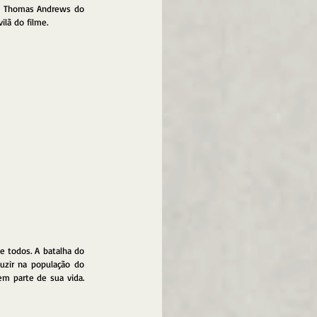
al Thomas Andrews do 
lã do filme.
e todos. A batalha do 
zir na população do 
m parte de sua vida. 