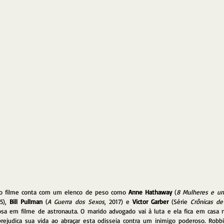
a, o filme conta com um elenco de peso como 
Anne Hathaway
 (
8 Mulheres e u
5), 
Bill Pullman
 (
A Guerra dos Sexos
, 2017) e 
Victor Garber
 (Série 
Crônicas de
a em filme de astronauta. O marido advogado vai à luta e ela fica em casa n
prejudica sua vida ao abraçar esta odisseia contra um inimigo poderoso. Robb