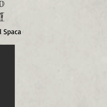
o
M
l Spaca