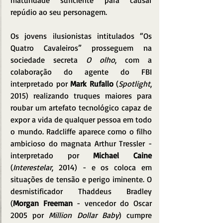
maturidade suficiente para causar 
repúdio ao seu personagem.
Os jovens ilusionistas intitulados “Os 
Quatro Cavaleiros” prosseguem na 
sociedade secreta 
O olho
, com a 
colaboração do agente do FBI 
interpretado por 
Mark Rufallo
 (
Spotlight
, 
2015) realizando truques maiores para 
roubar um artefato tecnológico capaz de 
expor a vida de qualquer pessoa em todo 
o mundo. Radcliffe aparece como o filho 
ambicioso do magnata Arthur Tressler - 
interpretado por 
Michael Caine
(
Interestelar
, 2014) - e os coloca em 
situações de tensão e perigo iminente. O 
desmistificador Thaddeus Bradley 
(
Morgan Freeman
 - vencedor do Oscar 
2005 por 
Million Dollar Baby
) cumpre 