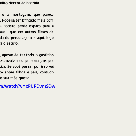
flito dentro da história.
l é a montagem, que parece 
. Poderia ter brincado mais com 
O roteiro perde espaço para a 
max - que em outros filmes de 
ada do personagem - aqui, logo 
a o escuro.
 apesar de ter todo o gostinho 
senvolver os personagens por 
a. Se você passar por isso vai 
e sobre filhos e pais, contudo 
e sua mãe queria.
com/watch?v=cPUPDvnrSDw