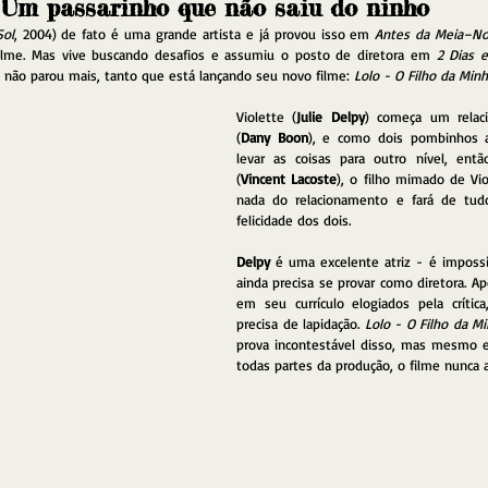
Um passarinho que não saiu do ninho
Sol
, 2004) de fato é uma grande artista e já provou isso em 
Antes da Meia–No
 filme. Mas vive buscando desafios e assumiu o posto de diretora em 
2 Dias 
 não parou mais, tanto que está lançando seu novo filme: 
Lolo - O Filho da Mi
Violette (
Julie Delpy
) começa um relac
(
Dany Boon
), e como dois pombinhos a
levar as coisas para outro nível, entã
(
Vincent Lacoste
), o filho mimado de Vio
nada do relacionamento e fará de tud
felicidade dos dois.
Delpy
 é uma excelente atriz - é impossí
ainda precisa se provar como diretora. Ap
em seu currículo elogiados pela crítica
precisa de lapidação. 
Lolo - O Filho da 
prova incontestável disso, mas mesmo e
todas partes da produção, o filme nunca a