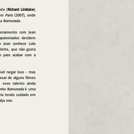
ite
 (
Richard Linklater
, 
em Paris 
(2007), onde 
nha Namorada
.
ionamento com Jean 
paixonados decidem 
o Jean conhece Lolo 
lette, que não gosta 
o para acabar com a 
vel negar isso - mas 
esar de alguns filmes 
, esse talento ainda 
Minha Namorada
 é uma 
la tendo cuidado em 
lça voo.