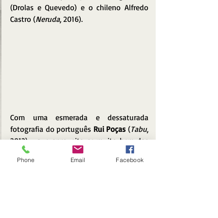
(Drolas e Quevedo) e o chileno Alfredo 
Castro (
Neruda
, 2016).
Com uma esmerada e dessaturada 
fotografia do português 
Rui Poças 
(
Tabu
, 
2012) - que aproveita-se muito bem das 
belíssimas e antigas locações -, o filme 
Phone
Email
Facebook
tem como ponto alto a dupla argentina 
de protagonistas. Drolas - que se tornou 
conhecido no Brasil após protagonizar o 
cultuado 
Medianeras - Buenos Aires na 
era do amor virtual
 (
Gustavo Taretto
, 