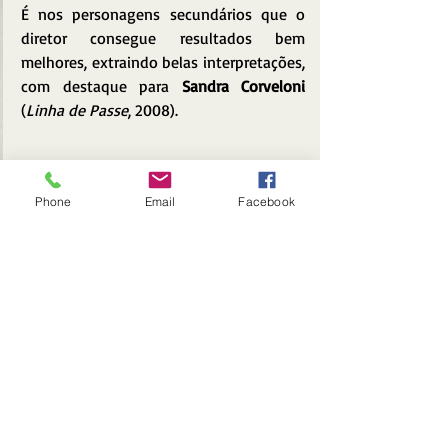
É nos personagens secundários que o 
diretor consegue resultados bem 
melhores, extraindo belas interpretações, 
com destaque para 
Sandra Corveloni 
(
Linha de Passe
, 2008). 
Phone
Email
Facebook
No filme, é notório o descontentamento 
de Éder Jofre com o comportamento do 
povo brasileiro ao ser rapidamente 
esquecido após seu primeiro título 
mundial, o que o fez decidir ganhar o 