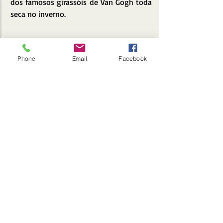
dos famosos girassóis de Van Gogh toda 
seca no inverno.
Phone
Email
Facebook
A morte de Van Gogh - oficialmente 
como sendo um suicídio no campo - é 
mostrada como um homicídio em que ele 
retira toda a culpa dos assassinos.
A magistral performance de Willen Dafoe 
merecidamente recebeu o 
reconhecimento com indicação ao 
prêmio de melhor ator no Oscar 2019.
Talvez o diretor tenha encarado a árdua 