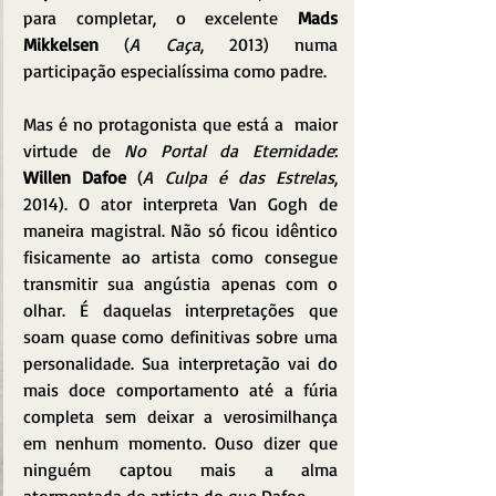
para completar, o excelente 
Mads 
Mikkelsen
 (
A Caça
, 2013) numa 
participação especialíssima como padre. 
Mas é no protagonista que está a  maior 
virtude de 
No Portal da Eternidade
: 
Willen Dafoe
 (
A Culpa é das Estrelas
, 
2014). O ator interpreta Van Gogh de 
maneira magistral. Não só ficou idêntico 
fisicamente ao artista como consegue 
transmitir sua angústia apenas com o 
olhar. É daquelas interpretações que 
soam quase como definitivas sobre uma 
personalidade. Sua interpretação vai do 
mais doce comportamento até a fúria 
completa sem deixar a verosimilhança 
em nenhum momento. Ouso dizer que 
ninguém captou mais a alma 
atormentada do artista do que Dafoe.