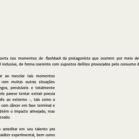
 acerta nos momentos de 
flashback
 da protagonista que ocorrem por meio d
inclusive, de forma coerente com supostos delírios provocados pelo consumo d
ar ao mesclar tais momentos 
 com muitas outras situações 
gos, previsíveis e totalmente 
le parece tentar extrair poesia 
chês ao extremo -, tais como a 
 com câncer em fase terminal e 
obtém o impacto almejado, mas 
esado. 
 acreditar em seu talento pra 
caráter experimental, bem como 