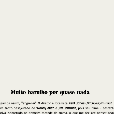
Muito barulho por quase nada
igamos assim, "engrenar". O diretor e roteirista 
Kent Jones
 (
Hitchcock/Truffaut
,
um tanto desajeitado de 
Woody Allen
 e 
Jim Jarmush
, pois seu filme - bastant
rativa, sobretudo na primeira metade da trama. O que me fez até pensar naqu