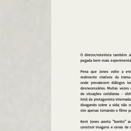
O diretor/roteirista também
pegada bem mais experimental 
Pena que Jones volte a err
realmente criativos da trama
onde prevalecem diálogos lon
desnecessários. Muitas vezes e
de situações cotidianas - cli
irmã da protagonista internada
divagando sobre a vida; não 
sim apenas tornando o filme p
Kent Jones acerta "bonito" ao
construir imagens e cenas de 