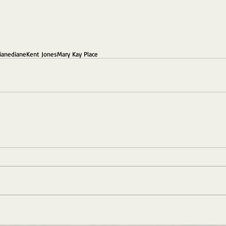
iane
diane
Kent Jones
Mary Kay Place