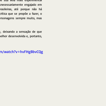
e sua veia mais experimental 
necessariamente engajado em 
rasileiras, até porque não há 
ítica que se propõe a fazer, o 
ersonagens sempre muito, mas 
 
e, deixando a sensação de que 
elhor desenvolvida e, portanto, 
com/watch?v=hvFHgBbvCQg