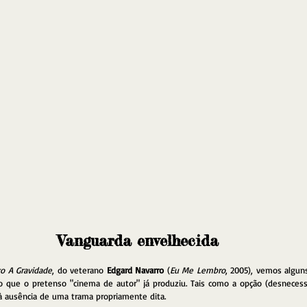
Vanguarda envelhecida
xo A Gravidade
, do veterano 
Edgard Navarro
 (
Eu Me Lembro
, 2005), vemos alguns
o que o pretenso "cinema de autor" já produziu. Tais como a opção (desnecessá
a à ausência de uma trama propriamente dita. 