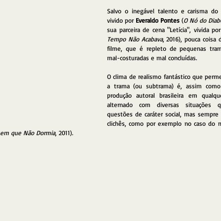
Salvo o inegável talento e carisma do 
vivido por 
Everaldo Pontes
 (
O Nó do Diab
sua parceira de cena "Letícia", vivida por
Tempo Não Acabava
, 2016), pouca coisa 
filme, que é repleto de pequenas tram
mal-costuradas e mal concluídas.
O clima de realismo fantástico que perme
a trama (ou subtrama) é, assim com
produção autoral brasileira em qualque
alternado com diversas situações q
questões de caráter social, mas sempre 
clichês, como por exemplo no caso do m
em que Não Dormia
, 2011).