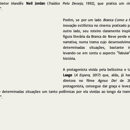
iretor irlandês 
Neil Jordan
 (
Traídos Pelo Desejo
, 1992), que pratica um c
. 
Porém, se por um lado 
Branca Como a 
inovação estilística no cinema praticado p
outro lado, seu roteiro claramente inspi
figura literária da Branca de Neve perde 
narrativa, numa trama cujo desenvolvim
determinadas situações, bastante i
levando-se em conta o aspecto "fabular
história.
A protagonista vivida pela belíssima e t
Laage
 (
A Espera
, 2017) que, aliás, já h
diretora no filme 
Agnus Dei
 de 20
protagonista, consegue dar graça e leve
 determinadas situações um tanto polêmicas por ela vividas ao longo da tram
".