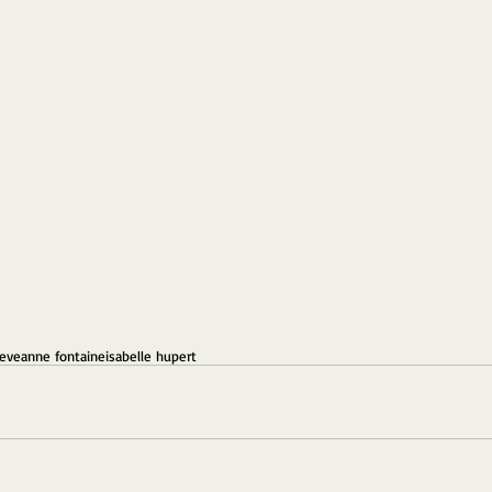
neve
anne fontaine
isabelle hupert