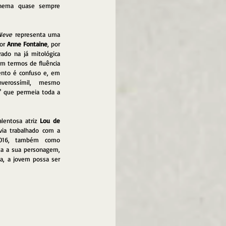
inema quase sempre 
Neve
 representa uma 
or 
Anne Fontaine
, por 
rado na já mitológica 
em termos de fluência 
ento é confuso e, em 
nverossímil, mesmo 
" que permeia toda a 
alentosa atriz 
Lou de 
avia trabalhado com a 
16, também como 
za a sua personagem, 
a, a jovem possa ser 