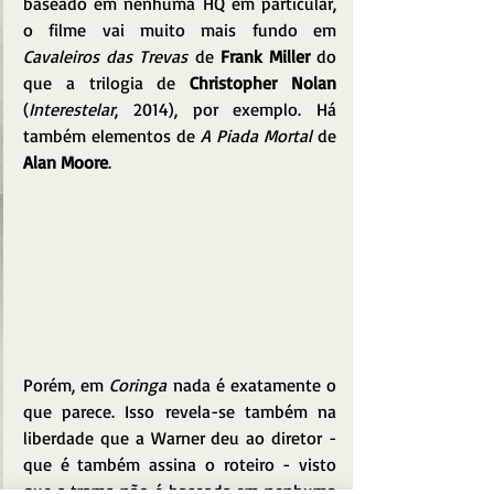
baseado em nenhuma HQ em particular, 
o filme vai muito mais fundo em 
Cavaleiros das Trevas
 de 
Frank Miller
 do 
que a trilogia de 
Christopher Nolan 
(
Interestelar
, 2014), por exemplo. Há 
também elementos de 
A Piada Mortal
 de 
Alan Moore
.
Porém, em 
Coringa
 nada é exatamente o 
que parece. Isso revela-se também na 
liberdade que a Warner deu ao diretor - 
que é também assina o roteiro - visto 
que a trama não é baseada em nenhuma 