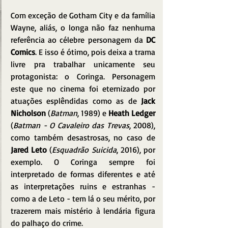
Com exceção de Gotham City e da família 
Wayne, aliás, o longa não faz nenhuma 
referência ao célebre personagem da 
DC 
Comics
. E isso é ótimo, pois deixa a trama 
livre pra trabalhar unicamente seu 
protagonista: o Coringa. Personagem 
este que no cinema foi eternizado por 
atuações esplêndidas como as de 
Jack 
Nicholson
 (
Batman
, 1989) e 
Heath Ledger
(
Batman - O Cavaleiro das Trevas
, 2008), 
como também desastrosas, no caso de 
Jared Leto
 (
Esquadrão Suicida
, 2016), por 
exemplo. O Coringa sempre foi 
interpretado de formas diferentes e até 
as interpretações ruins e estranhas - 
como a de Leto - tem lá o seu mérito, por 
trazerem mais mistério à lendária figura 
do palhaço do crime.