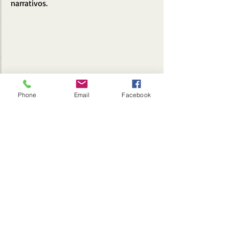
narrativos.
Phone
Email
Facebook
Dizem que a melhor escrita política é 
aquela que usa a imaginação para elevar 
os fatos ao drama, mas em 
Segredos 
Oficiais
 elas parecem mais com 
transcrições do que com um Thriller. 
Mesmo alguns críticos elogiando e 
atribuindo essa como uma excelente 
atuação de Keira Knightley, ela continua 
histriônica e teatral. Embora seja difícil 