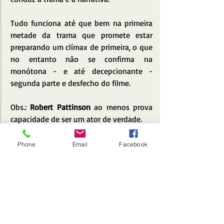
Tudo funciona até que bem na primeira 
metade da trama que promete estar 
preparando um clímax de primeira, o que 
no entanto não se confirma na 
monótona - e até decepcionante - 
segunda parte e desfecho do filme. 
Obs.: 
Robert Pattinson
 ao menos prova 
capacidade de ser um ator de verdade. 
Robert Eggers, apesar dos pesares, 
também mostra condições de ser algo 
Phone
Email
Facebook
mais que o diretor de um único bom 
filme, ao contrário de 
Ari Aster
(
Hereditário
, 2018) por exemplo... rsrs