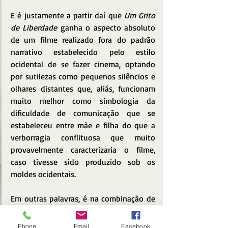
E é justamente a partir daí que 
Um Grito 
de Liberdade
 ganha o aspecto absoluto 
de um filme realizado fora do padrão 
narrativo estabelecido pelo estilo 
ocidental de se fazer cinema, optando 
por sutilezas como pequenos silêncios e 
olhares distantes que, aliás, funcionam 
muito melhor como simbologia da 
dificuldade de comunicação que se 
estabeleceu entre mãe e filha do que a 
verborragia conflituosa que muito 
provavelmente caracterizaria o filme, 
caso tivesse sido produzido sob os 
moldes ocidentais.
Em outras palavras, é na combinação de 
elementos de uma linguagem semi-
autoral com um primeiro ato 
Phone
Email
Facebook