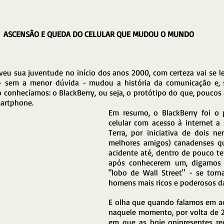
ASCENSÃO E QUEDA DO CELULAR QUE MUDOU O MUNDO
eu sua juventude no início dos anos 2000, com certeza vai se le
- sem a menor dúvida - mudou a história da comunicação e, si
onhecíamos: o BlackBerry, ou seja, o protótipo do que, poucos an
artphone. 
Em resumo, o BlackBerry foi o p
celular com acesso à internet a s
Terra, por iniciativa de dois ner
melhores amigos) canadenses qu
acidente até, dentro de pouco t
após conhecerem um, digamos a
"lobo de Wall Street" - se torn
homens mais ricos e poderosos da 
E olha que quando falamos em ace
naquele momento, por volta de 2
em que as hoje onipresentes red