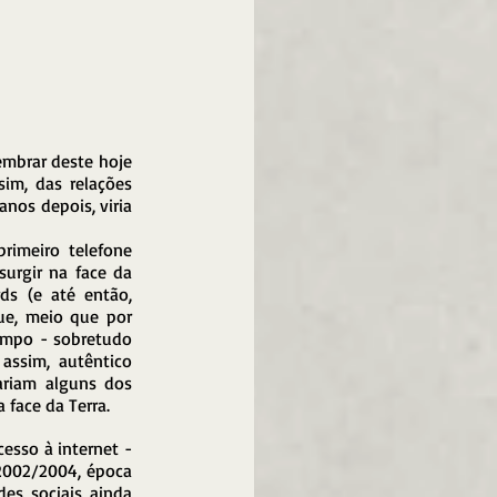
mbrar deste hoje 
m, das relações 
os depois, viria 
rimeiro telefone 
urgir na face da 
ds (e até então, 
e, meio que por 
empo - sobretudo 
ssim, autêntico 
ariam alguns dos 
face da Terra. 
sso à internet - 
002/2004, época 
es sociais ainda 