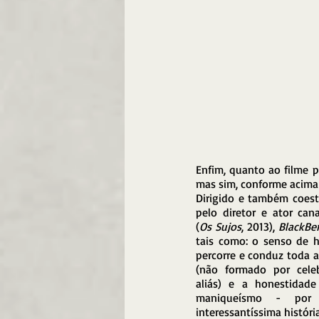
Enfim, quanto ao filme p
mas sim, conforme acima
Dirigido e também coest
pelo diretor e ator can
(
Os Sujos
, 2013),
 BlackBe
tais como: o senso de h
percorre e conduz toda a 
(não formado por celeb
aliás) e a honestidad
maniqueísmo - por
interessantíssima históri