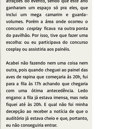
atrações do evento, sendo que este ano 
ganharam um espaço só pra eles, que 
inclui um mega camarim e guarda-
volumes. Porém a área onde ocorreu o 
concurso  
cosplay  
ficava  na outra ponta 
do pavilhão. Por isso, tive que fazer uma 
escolha: ou eu participava do concurso 
cosplay ou assistiria aos painéis.
Acabei não fazendo nem uma coisa nem 
outra, pois quando cheguei ao painel das 
aves de rapina que começaria às 20h, fui 
para a fila às 17h achando que chegaria 
com uma ótima antecedência. Ledo 
engano: a fila já estava imensa, mas nela 
fiquei até às 20h. E qual não foi minha 
decepção ao receber a notícia de que o 
auditório já estava cheio e que, portanto, 
eu não conseguiria entrar.