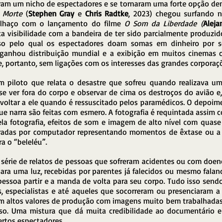
am um nicho de espectadores e se tornaram uma forte opção den
 Morte 
(
Stephen Gray 
e 
Chris Radtke
, 2023) chegou surfando n
dalhaço com o lançamento do filme 
O Som da Liberdade
(
Alej
a visibilidade com a bandeira de ter sido parcialmente produzid
so pelo qual os espectadores doam somas em dinheiro por se 
, ganhou distribuição mundial e a exibição em muitos cinemas 
 portanto, sem ligações com os interesses das grandes corporaçõ
 piloto que relata o desastre que sofreu quando realizava um
e ver fora do corpo e observar de cima os destroços do avião e, 
 voltar a ele quando é ressuscitado pelos paramédicos. O depoi
ue narra são feitas com esmero. A fotografia é requintada assim c
la fotografia, efeitos de som e imagem de alto nível com quase
radas por computador representando momentos de êxtase ou a t
a o “beleléu”.
érie de relatos de pessoas que sofreram acidentes ou com doenç
ara uma luz, recebidas por parentes já falecidos ou mesmo falan
pessoa partir e a manda de volta para seu corpo. Tudo isso sendo
 especialistas e até aqueles que socorreram ou presenciaram a 
om altos valores de produção com imagens muito bem trabalhadas
so. Uma mistura que dá muita credibilidade ao documentário e
rtos espectadores.