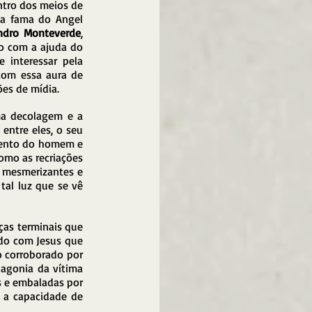
tro dos meios de 
a fama do Angel 
andro Monteverde
, 
o com a ajuda do 
interessar pela 
com essa aura de 
es de mídia.
a decolagem e a 
entre eles, o seu 
mento do homem e 
omo as recriações 
 mesmerizantes e 
al luz que se vê 
as terminais que 
do com Jesus que 
 corroborado por 
agonia da vítima 
 e embaladas por 
 a capacidade de 