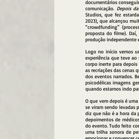
documentários conseguir
comunicação.
 Depois da
Studios, que fez estar
2023), que alcançou muit
“crowdfunding” (proces
proposta do filme). Daí
produção independente e,
Logo no início vemos um
experiência que teve ao s
corpo inerte para depois
as recriações das cenas q
dos eventos narrados. Be
psicodélicas imagens ge
quando estamos indo par
O que vem depois é uma s
se viram sendo levadas p
diz que não é a hora da 
depoimentos de médicos,
do evento. Tudo feito c
uma trilha sonora de pe
emocionar e convencer ce