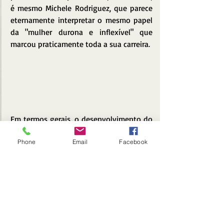
é mesmo Michele Rodriguez, que parece 
eternamente interpretar o mesmo papel 
da "mulher durona e inflexível" que 
marcou praticamente toda a sua carreira.
Em termos gerais, o desenvolvimento do 
filme é tão bem conduzido pela - 
Phone
Email
Facebook
relativamente jovem - dupla de diretores 
Jonathan Goldstein
 e 
John Francis Daley
(
A Noite do Jogo
, 2018) que as 2 horas e 
14 minutos de duração fluem 
tranquilamente, sem nunca pesar ou 
gerar desinteresse ao espectador.