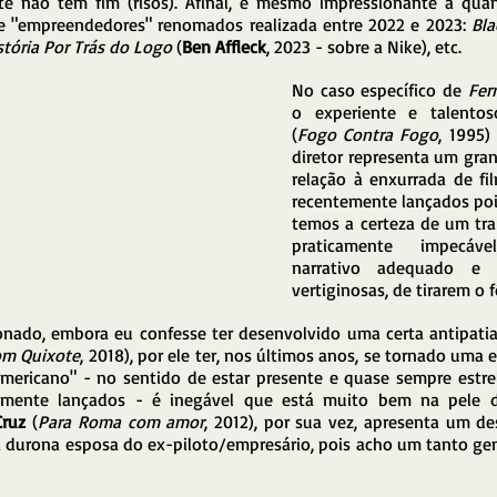
 não tem fim (risos). Afinal, é mesmo impressionante a quant
e "empreendedores" renomados realizada entre 2022 e 2023: 
Bla
istória Por Trás do Logo
 (
Ben Affleck
, 2023 - sobre a Nike), etc.
No caso específico de 
Ferr
o experiente e talento
(
Fogo Contra Fogo
, 1995)
diretor representa um gran
relação à enxurrada de fi
recentemente lançados pois
temos a certeza de um trab
praticamente impecáv
narrativo adequado e 
vertiginosas, de tirarem o 
onado, embora eu confesse ter desenvolvido uma certa antipatia
m Quixote
, 2018), por ele ter, nos últimos anos, se tornado uma e
mericano" - no sentido de estar presente e quase sempre estre
emente lançados - é inegável que está muito bem na pele do 
ruz 
(
Para Roma com amor
, 2012), por sua vez, apresenta um 
durona esposa do ex-piloto/empresário, pois acho um tanto gen