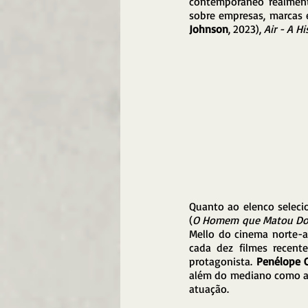
contemporâneo realmente
sobre empresas, marcas 
Johnson
, 2023), 
Air - A H
Quanto ao elenco seleci
(
O Homem que Matou Do
Mello do cinema norte-a
cada dez filmes recent
protagonista. 
Penélope C
além do mediano como a 
atuação.