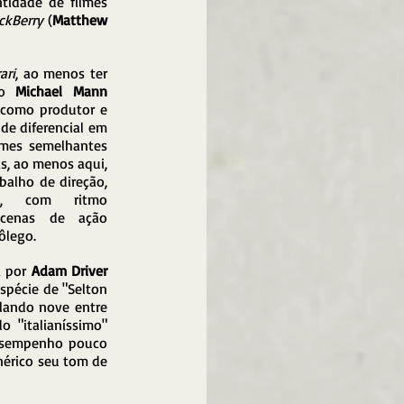
idade de filmes 
ckBerry
 (
Matthew 
ari
, ao menos ter 
so 
Michael Mann
 como produtor e 
de diferencial em 
lmes semelhantes 
, ao menos aqui, 
alho de direção, 
el, com ritmo 
cenas de ação 
fôlego.
 por 
Adam Driver 
spécie de "Selton 
lando nove entre 
"italianíssimo" 
desempenho pouco 
érico seu tom de 