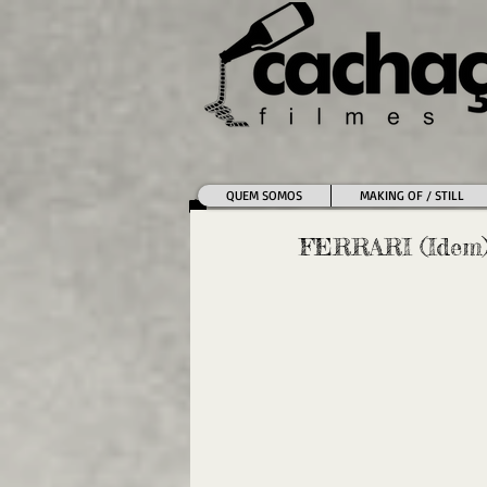
QUEM SOMOS
MAKING OF / STILL
FERRARI (Idem