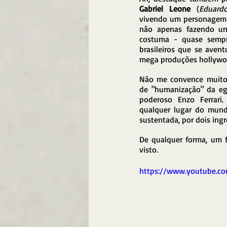
Gabriel Leone
 (
Eduard
vivendo um personagem 
não apenas fazendo um
costuma - quase sempr
brasileiros que se avent
mega produções hollywo
Não me convence muito, 
de "humanização" da ego
poderoso Enzo Ferrari.
qualquer lugar do mundo
sustentada, por dois ing
De qualquer forma, um f
visto.
https://www.youtube.c