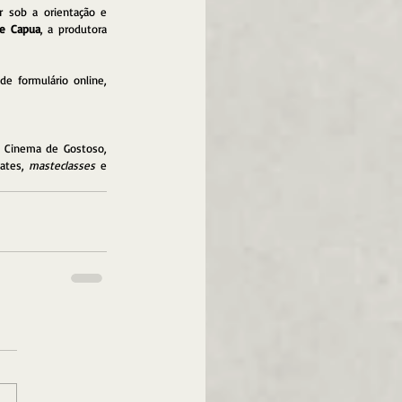
 sob a orientação e 
de Capua
, a produtora 
e formulário online, 
 Cinema de Gostoso, 
ates, 
masteclasses
 e 