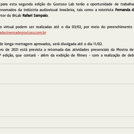
s para esta segunda edição do Gostoso Lab terão a oportunidade de trabalhar
enomados da indústria audiovisual brasileira, tais como a roteirista 
Fernanda 
etor do BrLab 
Rafael Sampaio
.
rio virtual podem ser realizadas até o dia 03/02, por meio do preenchimento d
decinemadegostoso.com.br
 de longa-metragem aprovados, será divulgada até o dia 11/02.
o de 2021 está prevista a retomada das atividades presenciais da Mostra de
edição, que contará - além da exibição de filmes - com a realização de deb