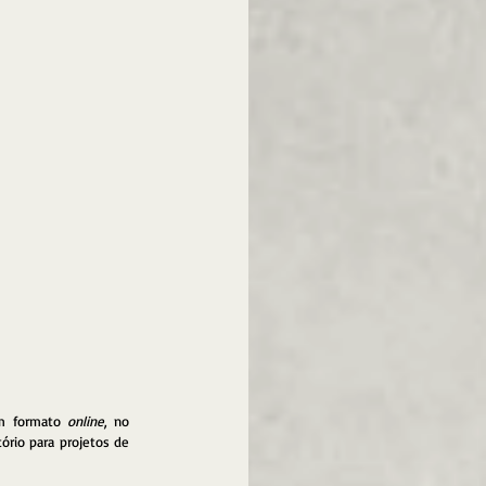
em formato 
online
, no 
ório para projetos de 