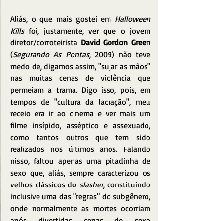
Aliás, o que mais gostei em 
Halloween 
Kills
 foi, justamente, ver que o jovem 
diretor/corroteirista 
David Gordon Green
(
Segurando As Pontas
, 2009) não teve 
medo de, digamos assim, "sujar as mãos" 
nas muitas cenas de violência que 
permeiam a trama. Digo isso, pois, em 
tempos de "cultura da lacração", meu 
receio era ir ao cinema e ver mais um 
filme insípido, asséptico e assexuado, 
como tantos outros que tem sido 
realizados nos últimos anos. Falando 
nisso, faltou apenas uma pitadinha de 
sexo que, aliás, sempre caracterizou os 
velhos clássicos do 
slasher
, constituindo 
inclusive uma das "regras" do subgênero, 
onde normalmente as mortes ocorriam 
após divertidas cenas de sexo 