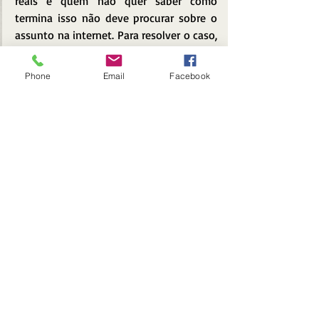
reais e quem não quer saber como 
termina isso não deve procurar sobre o 
assunto na internet. Para resolver o caso, 
o casal de “caça fantasmas” se joga em 
mais uma aventura típica da franquia 
Phone
Email
Facebook
repleta de cenas fortes com sustos e 
reviravoltas que já foram vistas antes e 
são a delícia dos fãs do gênero.
Como todos os outros filmes do 
mundinho tenebroso de James Wan, este 
é bem feito em todos os aspectos, mas 
demonstra que eles mesmos estão 
tentando enveredar por outro caminho 
para não cair na mesmice, como acontece 
com as continuações “hollywoodianas”. 
E esta tentativa surtiu algum efeito, por 
termos ali vários pontos diferentes dos 
outros.