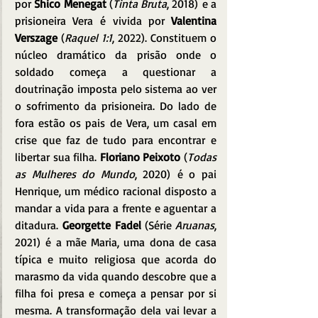
por 
Shico Menegat
(
Tinta Bruta
, 2018) e a 
prisioneira Vera é vivida por 
Valentina 
Verszage
 (
Raquel 1:1
, 2022). Constituem o 
núcleo dramático da prisão onde o 
soldado começa a questionar a 
doutrinação imposta pelo sistema ao ver 
o sofrimento da prisioneira. Do lado de 
fora estão os pais de Vera, um casal em 
crise que faz de tudo para encontrar e 
libertar sua filha. 
Floriano Peixoto 
(
Todas 
as Mulheres do Mundo
, 2020) é o pai 
Henrique, um médico racional disposto a 
mandar a vida para a frente e aguentar a 
ditadura.
Georgette Fadel
(Série
 Aruanas
, 
2021) é a mãe Maria, uma dona de casa 
típica e muito religiosa que acorda do 
marasmo da vida quando descobre que a 
filha foi presa e começa a pensar por si 
mesma. A transformação dela vai levar a 