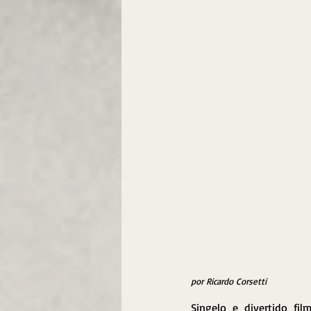
por Ricardo Corsetti
Singelo e divertido fi