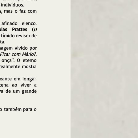
 indivíduos.
, mas o faz com 
finado elenco, 
olas Prattes
 (
O 
 tímido revisor de 
ta. 
Destaque também para o personagem vivido por 
Ficar com Mário?
, 
onça". O eterno 
 realmente mostra 
 
reante em longa-
ena ao viver a 
iva de um grande 
to também para o 