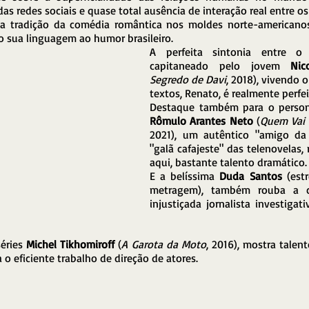
 das redes sociais e quase total ausência de interação real entre os
na tradição da comédia romântica nos moldes norte-americanos
 sua linguagem ao humor brasileiro. 
A perfeita sintonia entre o a
capitaneado pelo jovem 
Nic
Segredo de Davi
, 2018), vivendo o
textos, Renato, é realmente perfei
Rômulo Arantes Neto
 (
Quem Vai 
2021), um autêntico "amigo da 
"galã cafajeste" das telenovelas,
aqui, bastante talento dramático.
E a belíssima 
Duda Santos
 (est
metragem), também rouba a c
injustiçada jornalista investigat
éries 
Michel Tikhomiroff
 (
A Garota da Moto
, 2016), mostra talen
 o eficiente trabalho de direção de atores.