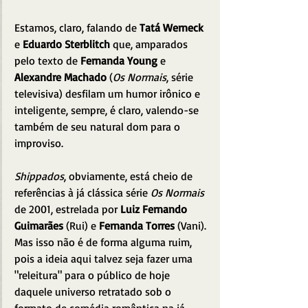
Estamos, claro, falando de 
Tatá Werneck 
e 
Eduardo Sterblitch 
que, amparados 
pelo texto de 
Fernanda Young
 e
Alexandre Machado
 (
Os Normais
, série 
televisiva) desfilam um humor irônico e 
inteligente, sempre, é claro, valendo-se 
também de seu natural dom para o 
improviso.
Shippados
, obviamente, está cheio de 
referências à já clássica série 
Os Normais
de 2001, estrelada por 
Luiz Fernando 
Guimarães
 (Rui) e 
Fernanda Torres
 (Vani). 
Mas isso não é de forma alguma ruim, 
pois a ideia aqui talvez seja fazer uma 
"releitura" para o público de hoje 
daquele universo retratado sob o 
formato de comédia romântica na já 