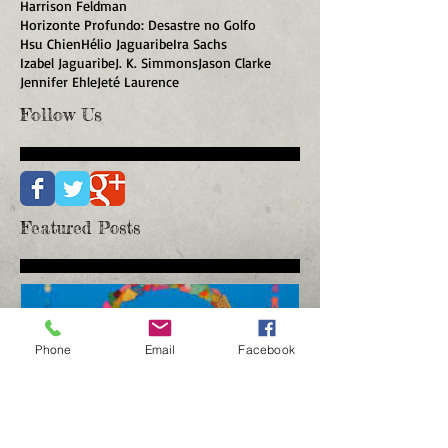
Harrison Feldman
Horizonte Profundo: Desastre no Golfo
Hsu Chien
Hélio Jaguaribe
Ira Sachs
Izabel Jaguaribe
J. K. Simmons
Jason Clarke
Jennifer Ehle
Jeté Laurence
Follow Us
Featured Posts
Phone
Email
Facebook