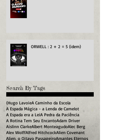
ORWELL : 2 + 2 = 5 (idem)
Search By Tags
(Hugo Lavoie
A Caminho da Escola
A Espada Mágica - a Lenda de Camelot
A Espada era a Lei
A Pedra da Paciência
A Rotina Tem Seu Encanto
Adam Driver
Aislinn Clarke
Albert Monteagudo
Alec Berg
Alex Wolff
Alfred Hitchcock
Alien Covenant
Alien, o Oitavo Passageiro
Amantes Eternos