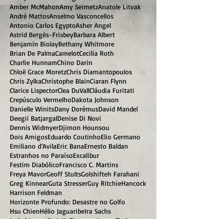
Amber McMahon
Amy Seimetz
Anatole Litvak
André Mattos
Anselmo Vasconcellos
Antonio Carlos Egypto
Asher Angel
Astrid Bergès-Frisbey
Barbara Albert
Benjamin Biolay
Bethany Whitmore
Brian De Palma
Camelot
Cecilia Roth
Charlie Hunnam
Chino Darin
Chloë Grace Moretz
Chris Diamantopoulos
Chris Zylka
Christophe Blain
Ciaran Flynn
Clarice Lispector
Clea DuVall
Cláudia Furitati
Crepúsculo Vermelho
Dakota Johnson
Danielle Winits
Dany Dorémus
David Mandel
Deegii Batjargal
Denise Di Novi
Dennis Widmyer
Djimon Hounsou
Dois Amigos
Eduardo Coutinho
Elio Germano
Emiliano d’Avila
Eric Bana
Ernesto Baldan
Estranhos no Paraíso
Excalibur
Festim Diabólico
Francisco C. Martins
Freya Mavor
Geoff Stults
Golshifteh Farahani
Greg Kinnear
Guta Stresser
Guy Ritchie
Hancock
Harrison Feldman
Horizonte Profundo: Desastre no Golfo
Hsu Chien
Hélio Jaguaribe
Ira Sachs