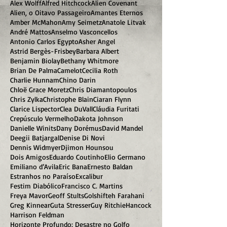
Alex Wolff
Alfred Hitchcock
Alien Covenant
Alien, o Oitavo Passageiro
Amantes Eternos
Amber McMahon
Amy Seimetz
Anatole Litvak
André Mattos
Anselmo Vasconcellos
Antonio Carlos Egypto
Asher Angel
Astrid Bergès-Frisbey
Barbara Albert
Benjamin Biolay
Bethany Whitmore
Brian De Palma
Camelot
Cecilia Roth
Charlie Hunnam
Chino Darin
Chloë Grace Moretz
Chris Diamantopoulos
Chris Zylka
Christophe Blain
Ciaran Flynn
Clarice Lispector
Clea DuVall
Cláudia Furitati
Crepúsculo Vermelho
Dakota Johnson
Danielle Winits
Dany Dorémus
David Mandel
Deegii Batjargal
Denise Di Novi
Dennis Widmyer
Djimon Hounsou
Dois Amigos
Eduardo Coutinho
Elio Germano
Emiliano d’Avila
Eric Bana
Ernesto Baldan
Estranhos no Paraíso
Excalibur
Festim Diabólico
Francisco C. Martins
Freya Mavor
Geoff Stults
Golshifteh Farahani
Greg Kinnear
Guta Stresser
Guy Ritchie
Hancock
Harrison Feldman
Horizonte Profundo: Desastre no Golfo