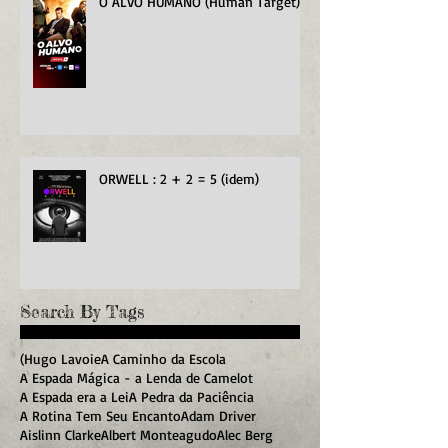
O ALVO HUMANO (Human Target)
ORWELL : 2 + 2 = 5 (idem)
Search By Tags
(Hugo Lavoie
A Caminho da Escola
A Espada Mágica - a Lenda de Camelot
A Espada era a Lei
A Pedra da Paciência
A Rotina Tem Seu Encanto
Adam Driver
Aislinn Clarke
Albert Monteagudo
Alec Berg