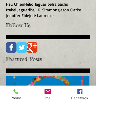
Hsu Chien
Hélio Jaguaribe
Ira Sachs
Izabel Jaguaribe
J. K. Simmons
Jason Clarke
Jennifer Ehle
Jeté Laurence
Follow Us
Featured Posts
Phone
Email
Facebook
13º FESTIVAL DE
CHOPIN, UM