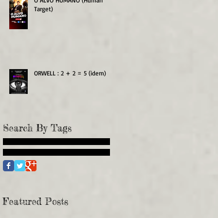
O ALVO HUMANO (Human
Target)
ORWELL : 2 + 2 = 5 (idem)
Search By Tags
Featured Posts