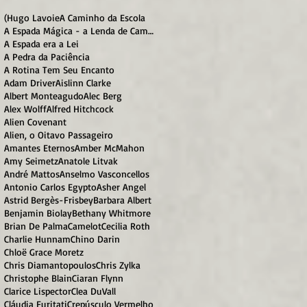
(Hugo Lavoie
A Caminho da Escola
A Espada Mágica - a Lenda de Camelot
A Espada era a Lei
A Pedra da Paciência
A Rotina Tem Seu Encanto
Adam Driver
Aislinn Clarke
Albert Monteagudo
Alec Berg
Alex Wolff
Alfred Hitchcock
Alien Covenant
Alien, o Oitavo Passageiro
Amantes Eternos
Amber McMahon
Amy Seimetz
Anatole Litvak
André Mattos
Anselmo Vasconcellos
Antonio Carlos Egypto
Asher Angel
Astrid Bergès-Frisbey
Barbara Albert
Benjamin Biolay
Bethany Whitmore
Brian De Palma
Camelot
Cecilia Roth
Charlie Hunnam
Chino Darin
Chloë Grace Moretz
Chris Diamantopoulos
Chris Zylka
Christophe Blain
Ciaran Flynn
Clarice Lispector
Clea DuVall
Cláudia Furitati
Crepúsculo Vermelho