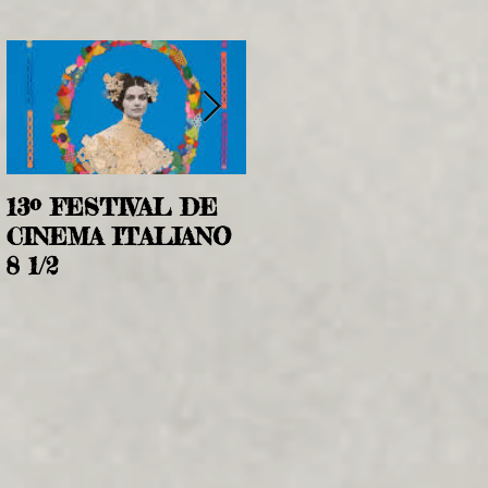
13º FESTIVAL DE
CHOPIN, UMA
CINEMA ITALIANO
SONATA EM PARIS
8 1/2
(Chopin, Chopin!)