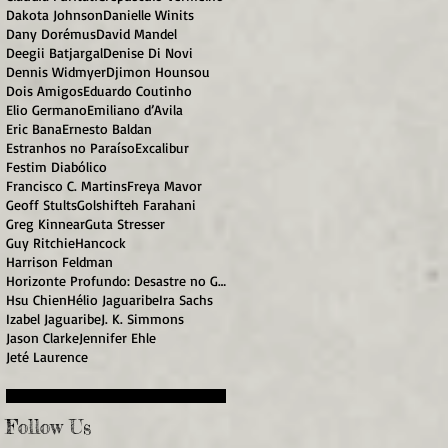
Dakota Johnson
Danielle Winits
Dany Dorémus
David Mandel
Deegii Batjargal
Denise Di Novi
Dennis Widmyer
Djimon Hounsou
Dois Amigos
Eduardo Coutinho
Elio Germano
Emiliano d’Avila
Eric Bana
Ernesto Baldan
Estranhos no Paraíso
Excalibur
Festim Diabólico
Francisco C. Martins
Freya Mavor
Geoff Stults
Golshifteh Farahani
Greg Kinnear
Guta Stresser
Guy Ritchie
Hancock
Harrison Feldman
Horizonte Profundo: Desastre no Golfo
Hsu Chien
Hélio Jaguaribe
Ira Sachs
Izabel Jaguaribe
J. K. Simmons
Jason Clarke
Jennifer Ehle
Jeté Laurence
Follow Us