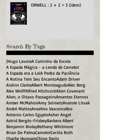
ORWELL : 2 + 2 = 5 (idem)
Search By Tags
(Hugo Lavoie
A Caminho da Escola
A Espada Mágica - a Lenda de Camelot
A Espada era a Lei
A Pedra da Paciência
A Rotina Tem Seu Encanto
Adam Driver
Aislinn Clarke
Albert Monteagudo
Alec Berg
Alex Wolff
Alfred Hitchcock
Alien Covenant
Alien, o Oitavo Passageiro
Amantes Eternos
Amber McMahon
Amy Seimetz
Anatole Litvak
André Mattos
Anselmo Vasconcellos
Antonio Carlos Egypto
Asher Angel
Astrid Bergès-Frisbey
Barbara Albert
Benjamin Biolay
Bethany Whitmore