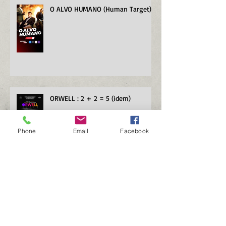
O ALVO HUMANO (Human Target)
ORWELL : 2 + 2 = 5 (idem)
Phone
Email
Facebook
Search By Tags
(Hugo Lavoie
A Caminho da Escola
A Espada Mágica - a Lenda de Camelot
A Espada era a Lei
A Pedra da Paciência